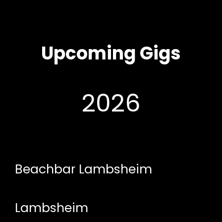
Handgemachte Musik Aus
Amerika Und Der Pfalz
Upcoming Gigs
2026
Beachbar Lambsheim
h
Lambsheim